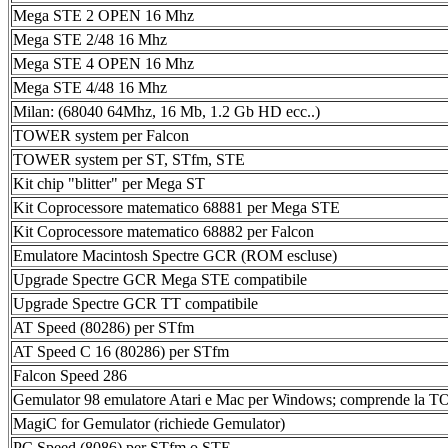
Mega STE 2 OPEN 16 Mhz
Mega STE 2/48 16 Mhz
Mega STE 4 OPEN 16 Mhz
Mega STE 4/48 16 Mhz
Milan: (68040 64Mhz, 16 Mb, 1.2 Gb HD ecc..)
TOWER system per Falcon
TOWER system per ST, STfm, STE
Kit chip "blitter" per Mega ST
Kit Coprocessore matematico 68881 per Mega STE
Kit Coprocessore matematico 68882 per Falcon
Emulatore Macintosh Spectre GCR (ROM escluse)
Upgrade Spectre GCR Mega STE compatibile
Upgrade Spectre GCR TT compatibile
AT Speed (80286) per STfm
AT Speed C 16 (80286) per STfm
Falcon Speed 286
Gemulator 98 emulatore Atari e Mac per Windows; comprende la T
MagiC for Gemulator (richiede Gemulator)
PC Speed (8086) per STfm o STE