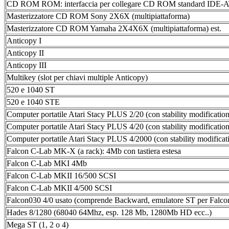
CD ROM ROM: interfaccia per collegare CD ROM standard IDE-A
Masterizzatore CD ROM Sony 2X6X (multipiattaforma)
Masterizzatore CD ROM Yamaha 2X4X6X (multipiattaforma) est.
Anticopy I
Anticopy II
Anticopy III
Multikey (slot per chiavi multiple Anticopy)
520 e 1040 ST
520 e 1040 STE
Computer portatile Atari Stacy PLUS 2/20 (con stability modification
Computer portatile Atari Stacy PLUS 4/20 (con stability modification
Computer portatile Atari Stacy PLUS 4/2000 (con stability modificat
Falcon C-Lab MK-X (a rack): 4Mb con tastiera estesa
Falcon C-Lab MKI 4Mb
Falcon C-Lab MKII 16/500 SCSI
Falcon C-Lab MKII 4/500 SCSI
Falcon030 4/0 usato (comprende Backward, emulatore ST per Falco
Hades 8/1280 (68040 64Mhz, esp. 128 Mb, 1280Mb HD ecc..)
Mega ST (1, 2 o 4)