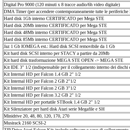
Digital Pro 9000 (120 minuti x 8 tracce audio/6h video digitale)
DMA Timer (per accendere contemporaneamente tutte le periferich
Hard disk 1Gb interno CERTIFICATO per Mega STE
Hard disk 20Mb interno CERTIFICATO per Mega STE
Hard disk 48Mb interno CERTIFICATO per Mega STE
Hard disk 85Mb interno CERTIFICATO per Mega STE
Jaz 1 Gb IOMEGA est.: Hard disk SCSI removibile da 1 Gb
Kit hard disk SCSI interno per STACY a partire da 20Mb
Kit hard disk trasformazione MEGA STE OPEN -> MEGA STE
Kit IDE 3" 1/2 (indispensabile per il collegamento interno dei dischi 
Kit Internal HD per Falcon 1.4 GB 2" 1/2
Kit Internal HD per Falcon 2 GB 2"1/2
Kit Internal HD per Falcon 2 GB 3"1/2
Kit Internal HD per Falcon 3.2 GB 2" 1/2
Kit Internal HD per portatile STBook 1.4 GB 2" 1/2
Kit Silenziatore per hard disk Atari serie Megafile e SH
Minidrive 20, 48, 80, 120, 170, 270
Musirack 2160 SCSI-2
ZIP Drive Atari Falcon Kit: include software e cavo di collegamento