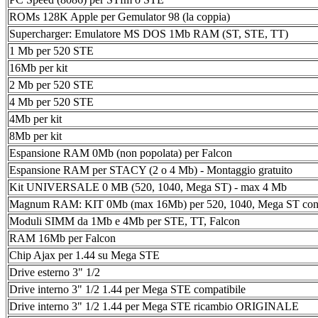
ROMs 128K Apple per Gemulator 98 (la coppia)
Supercharger: Emulatore MS DOS 1Mb RAM (ST, STE, TT)
1 Mb per 520 STE
16Mb per kit
2 Mb per 520 STE
4 Mb per 520 STE
4Mb per kit
8Mb per kit
Espansione RAM 0Mb (non popolata) per Falcon
Espansione RAM per STACY (2 o 4 Mb) - Montaggio gratuito
Kit UNIVERSALE 0 MB (520, 1040, Mega ST) - max 4 Mb
Magnum RAM: KIT 0Mb (max 16Mb) per 520, 1040, Mega ST con G
Moduli SIMM da 1Mb e 4Mb per STE, TT, Falcon
RAM 16Mb per Falcon
Chip Ajax per 1.44 su Mega STE
Drive esterno 3" 1/2
Drive interno 3" 1/2 1.44 per Mega STE compatibile
Drive interno 3" 1/2 1.44 per Mega STE ricambio ORIGINALE