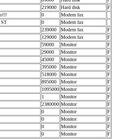
219000
Hard disk
F
o!!!
0
Modem fax
a ST
0
Modem fax
239000
Modem fax
F
129000
Modem fax
F
59000
Monitor
F
29000
Monitor
F
45000
Monitor
F
395000
Monitor
F
518000
Monitor
F
895000
Monitor
F
1095000
Monitor
F
1
Monitor
F
2380000
Monitor
F
0
Monitor
F
0
Monitor
F
0
Monitor
F
0
Monitor
F