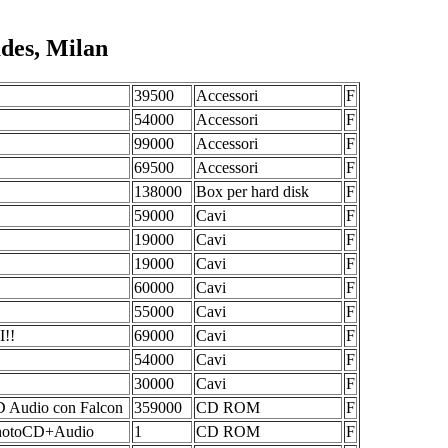
ades, Milan
39500
Accessori
F
54000
Accessori
F
99000
Accessori
F
69500
Accessori
F
138000
Box per hard disk
F
59000
Cavi
F
19000
Cavi
F
19000
Cavi
F
60000
Cavi
F
55000
Cavi
F
I!!
69000
Cavi
F
54000
Cavi
F
30000
Cavi
F
D Audio con Falcon
359000
CD ROM
F
PhotoCD+Audio
1
CD ROM
F