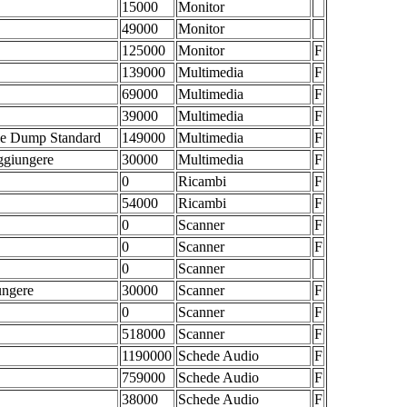
15000
Monitor
49000
Monitor
125000
Monitor
F
139000
Multimedia
F
69000
Multimedia
F
39000
Multimedia
F
ple Dump Standard
149000
Multimedia
F
aggiungere
30000
Multimedia
F
0
Ricambi
F
54000
Ricambi
F
0
Scanner
F
0
Scanner
F
0
Scanner
ungere
30000
Scanner
F
0
Scanner
F
518000
Scanner
F
1190000
Schede Audio
F
759000
Schede Audio
F
38000
Schede Audio
F